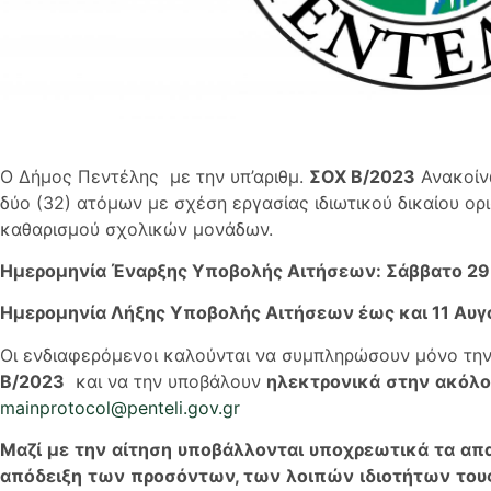
Ο Δήμος Πεντέλης με την υπ’αριθμ.
ΣΟΧ Β/2023
Ανακοίν
δύο (32) ατόμων με σχέση εργασίας ιδιωτικού δικαίου ο
καθαρισμού σχολικών μονάδων.
Ημερομηνία Έναρξης Υποβολής Αιτήσεων: Σάββατο 29
Ημερομηνία Λήξης Υποβολής Αιτήσεων έως και 11 Αυγ
Οι ενδιαφερόμενοι καλούνται να συμπληρώσουν μόνο τη
Β/2023
και να την υποβάλουν
ηλεκτρονικά
στην
ακόλο
mainprotocol@penteli.gov.gr
Μαζί
μ
ε
την
αίτηση
υ
π
οβάλλονται
υ
π
οχρεωτικά
τα
α
π
α
π
όδειξη
των
π
ροσόντων
,
των
λοι
π
ών
ιδιοτήτων
του