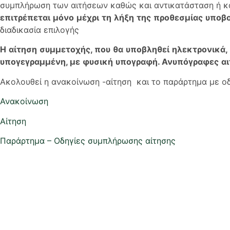
συμπλήρωση των αιτήσεων καθώς και αντικατάσταση ή κα
ε
π
ιτρέ
π
εται
μ
όνο
μ
έχρι
τη
λήξη
της
π
ροθεσ
μ
ίας
υ
π
οβ
διαδικασία επιλογής
Η
αίτηση
συ
μμ
ετοχής
,
π
ου
θα
υ
π
οβληθεί
ηλεκτρονικά
,
υ
π
ογεγρα
μμ
ένη
,
μ
ε
φυσική
υ
π
ογραφή
.
Ανυ
π
όγραφες
αι
Ακολουθεί η ανακοίνωση -αίτηση και το παράρτημα με ο
Ανακοίνωση
Αίτηση
Παράρτημα – Οδηγίες συμπλήρωσης αίτησης