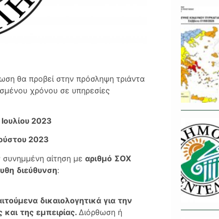
ωση θα προβεί στην πρόσληψη τριάντα
ρισμένου χρόνου σε υπηρεσίες
 Ιουλίου 2023
ούστου 2023
ν συνημμένη αίτηση με
αριθ
μ
ό
ΣΟΧ
υθη
διεύθυνση
:
αιτού
μ
ενα
δικαιολογητικά
για
την
ς
και
της
ε
μπ
ειρίας
.
Διόρθωση ή