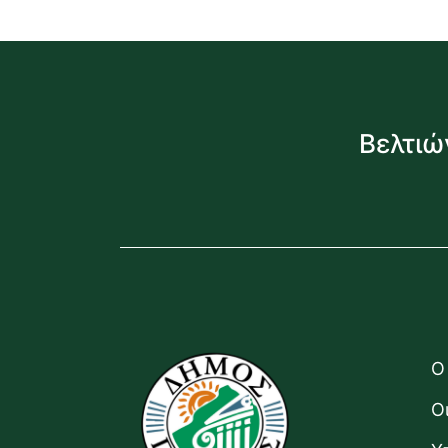
Βελτιώ
Ο
Ο