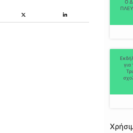
Ο 
ΠΛΕΥ
Εκδήλ
για
Τρ
σχο
Χρήσι