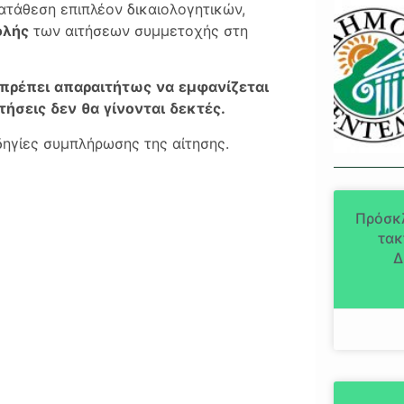
τάθεση επιπλέον δικαιολογητικών,
ολής
των αιτήσεων συμμετοχής στη
π
ρέ
π
ει
α
π
αραιτήτως
να
ε
μ
φανίζεται
τήσεις
δεν
θα
γίνονται
δεκτές
.
δηγίες συμπλήρωσης της αίτησης.
Πρόσκ
τακ
Δ