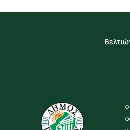
Βελτιώ
Ο
Ο