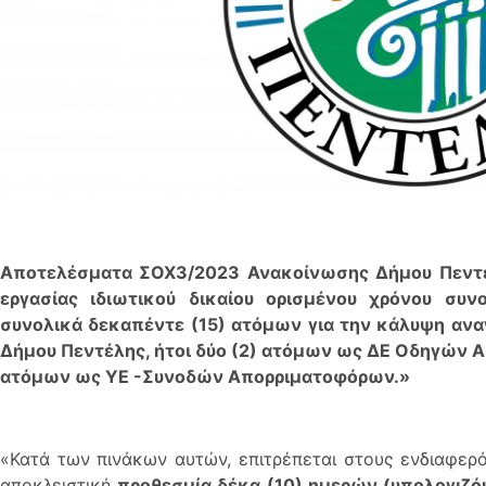
Αποτελέσματα ΣΟΧ3/2023 Ανακοίνωσης Δήμου Πεντέ
εργασίας ιδιωτικού δικαίου ορισμένου χρόνου συν
συνολικά δεκαπέντε (15) ατόμων για την κάλυψη αν
Δήμου Πεντέλης, ήτοι δύο (2) ατόμων ως ΔΕ Οδηγών 
ατόμων ως ΥΕ -Συνοδών Απορριματοφόρων.»
«Κατά των πινάκων αυτών, επιτρέπεται στους ενδιαφε
αποκλειστική
προθεσμία δέκα (10) ημερών (υπολογιζό