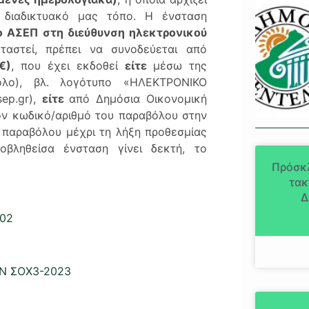
διαδικτυακό μας τόπο. Η ένσταση
ο ΑΣΕΠ στη διεύθυνση ηλεκτρονικού
εταστεί, πρέπει να συνοδεύεται από
€)
, που έχει εκδοθεί
είτε
μέσω της
ολο), βλ. λογότυπο «ΗΛΕΚΤΡΟΝΙΚΟ
ep.gr),
είτε
από Δημόσια Οικονομική
ον κωδικό/αριθμό του παραβόλου στην
ύ παραβόλου μέχρι τη λήξη προθεσμίας
βληθείσα ένσταση γίνει δεκτή, το
Πρόσκ
τακ
Δ
102
Ν ΣΟΧ3-2023