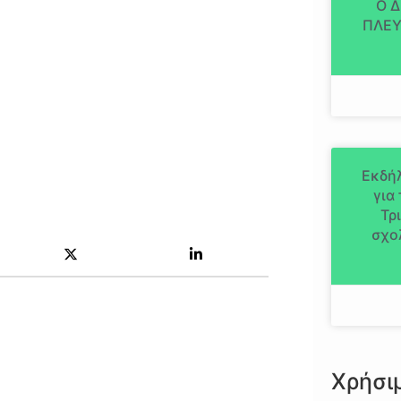
Ο 
ΠΛΕΥ
Εκδήλ
για
Τρ
σχο
Χρήσι