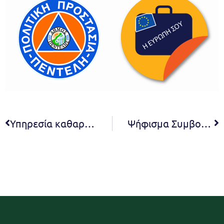
Υπηρεσία καθαριότητας του Δήμου Πεντέλης: Ορκίστηκαν 12 νέοι μόνιμοι υπάλληλοι
Ψήφισμα Συμβουλίου Κοινότητας Μελισσίων – 24/10/2019