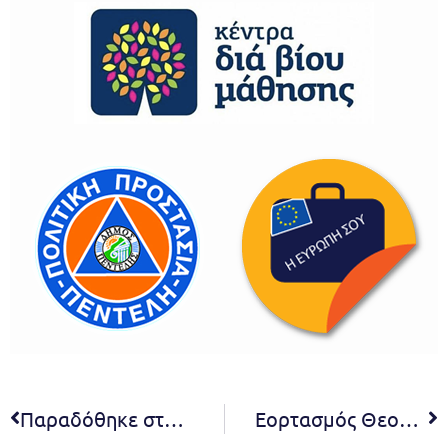
Παραδόθηκε στους πολίτες, με μια όμορφη χριστουγεννιάτικη παράσταση, η νέα ανακαινισμένη αίθουσα εκδηλώσεων στο δημοτικό κατάστημα Πεντέλης. Δήμητρα Κεχαγιά: Η νέα ανακαινισμένη και αναβαθμισμένη αίθουσα εκδηλώσεων στο δημοτικό κατάστημα Πεντέλης άξιζε να γίνει και είναι πλέον έτοιμη να φιλοξενήσει τις εκδηλώσεις του Πολιτιστικού μας Κέντρου, των σχολείων και των συλλόγων –φορέων της πόλης
Εορτασμός Θεοφανείων στο Δήμο Πεντέλης – 6 Ιανουαρίου 2023