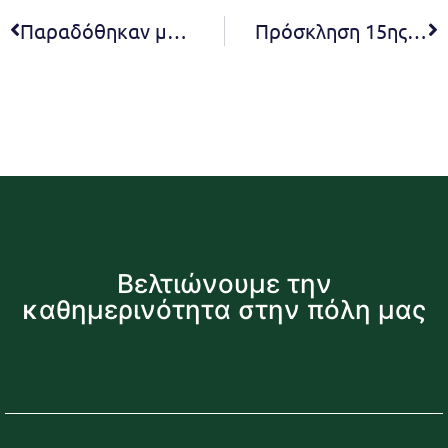
Παραδόθηκαν με μια όμορφη γιορτή και πλήθος πολιτών οι δύο νέες παιδικές χαρές που δημιούργησε ο Δήμος Πεντέλης στη δημοτική κοινότητα Πεντέλης Δήμητρα Κεχαγιά: Εκτελούμε το μεγαλύτερο πρόγραμμα έργων στην πόλη μας. Δημιουργούμε έργα που βελτιώνουν την ποιότητα ζωής των πολιτών
Πρόσκληση 15ης Έκτακτης Συνεδρίασης Συμβουλίου της Κοινότητας Μελισσίων του Δήμου Πεντέλης
Βελτιώνουμε την
καθημερινότητα στην πόλη μας