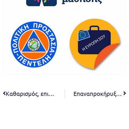
Καθαρισμός, επιδιορθώσεις ζημιών και βάψιμο στα στέγαστρα των στάσεων λεωφορείων στο Δήμο μας
Επαναπροκήρυξη Ανοικτού διεθνή ηλεκτρονικού διαγωνισμού «ΠΡΟΜΗΘΕΙΑ ΗΛΕΚΤΡΙΚΩΝ ΟΧΗΜΑΤΩΝ & ΣΤΑΘΜΩΝ ΦΟΡΤΙΣΗΣ ΔΗΜΟΥ ΠΕΝΤΕΛΗΣ»