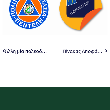
Άλλη μία πολεοδομική εκκρεμότητα επιλύεται από τη Διοίκηση της Δήμητρας Κεχαγιά. Προχωρά η ένταξη στο σχέδιο της περιοχής 25ης Μαρτίου της Νέας Πεντέλης
Πίνακας Αποφάσεων 16ης συνεδρίασης Οικονομικής Επιτροπής 2021