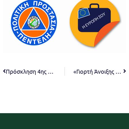
Πρόσκληση 4ης Συνεδρίασης Συμβουλίου της Κοινότητας Μελισσίων του Δήμου Πεντέλης
«Γιορτή Άνοιξης 2023» με αφορμή την Πρωτομαγιά διοργανώνει ο Δήμος Πεντέλης με διήμερες δράσεις-εκδηλώσεις το Σάββατο 29 και την Κυριακή 30 Απριλίου