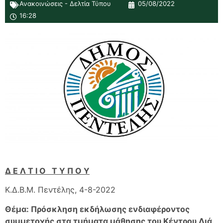
Ανακοινώσεις - Δελτία Τύπου
05/08/2022
16:28
Δ Ε Λ Τ Ι Ο Τ Υ Π Ο Υ
Κ.Δ.Β.Μ. Πεντέλης, 4-8-2022
Θέμα: Πρόσκληση εκδήλωσης ενδιαφέροντος
συμμετοχής στα τμήματα μάθησης του Κέντρου Διά