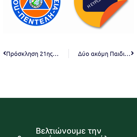
Πρόσκληση 21ης Ο.Ε. 2022
Δύο ακόμη Παιδικές Χαρές παραδίδει ο Δήμος Πεντέλης. Μία νέα παιδική χαρά επί της οδού Θουκυδίδου στην Καλλιθέα Πεντέλης και μία ανακαινισμένη στην Πλατεία Χαραυγής στην Πεντέλη
Βελτιώνουμε την