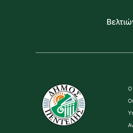
Βελτιώ
Ο
Ο
Υ
Α