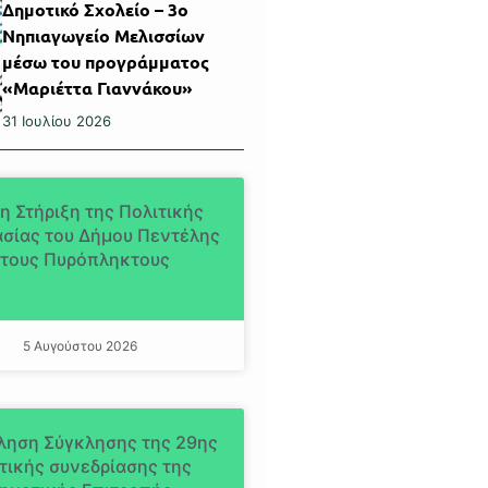
Δημοτικό Σχολείο – 3ο
Νηπιαγωγείο Μελισσίων
μέσω του προγράμματος
«Μαριέττα Γιαννάκου»
31 Ιουλίου 2026
η Στήριξη της Πολιτικής
σίας του Δήμου Πεντέλης
τους Πυρόπληκτους
5 Αυγούστου 2026
ληση Σύγκλησης της 29ης
τικής συνεδρίασης της