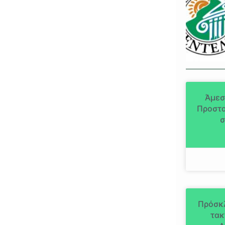
Άμεσ
Προστα
σ
Πρόσκ
τακ