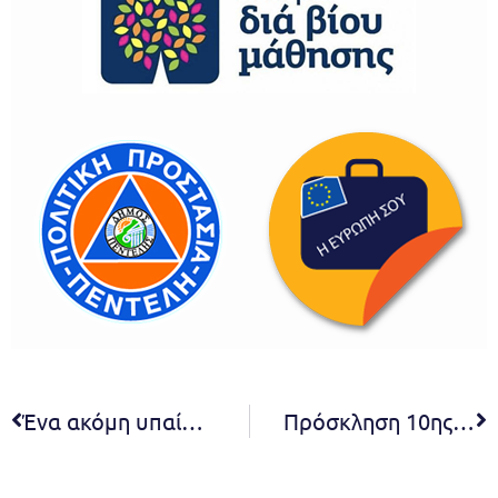
Ένα ακόμη υπαίθριο γυμναστήριο στα Μελίσσια στο πλαίσιο της υλοποίησης του προγράμματος της δημοτικής αρχής για τον αθλητισμό. Συνολικά 7 νέα υπαίθρια γυμναστήρια έχουν τοποθετηθεί στο Δήμο Πεντέλης την τελευταία διετία
Πρόσκληση 10ης Τακτικής Συνεδρίασης Συμβουλίου της Κοινότητας Νέας Πεντέλης του Δήμου Πεντέλης