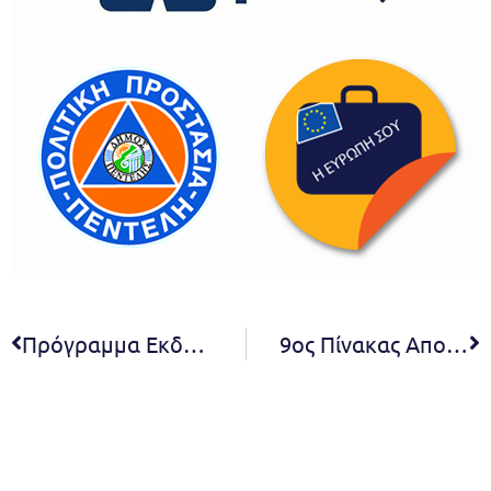
Πρόγραμμα Εκδηλώσεων και Δράσεων των ΚΑΠΗ του Δήμου Πεντέλης – Σεπτέμβριος 2023
9ος Πίνακας Αποφάσεων Συμβουλίου Δ.Κ. Μελισσίων 2023