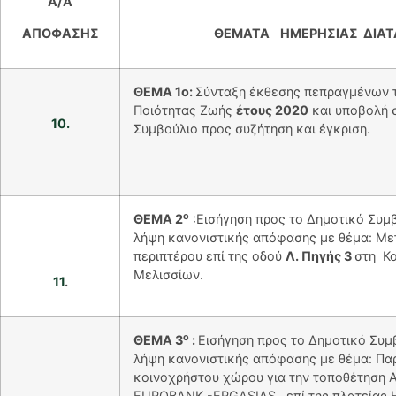
Α/Α
ΑΠΟΦΑΣΗΣ
ΘΕΜΑΤΑ ΗΜΕΡΗΣΙΑΣ ΔΙΑΤ
ΘΕΜΑ 1ο:
Σύνταξη έκθεσης πεπραγμένων 
Ποιότητας Ζωής
έτους 2020
και υποβολή 
10.
Συμβούλιο προς συζήτηση και έγκριση.
ο
ΘΕΜΑ 2
:Εισήγηση προς το Δημοτικό Συμβ
λήψη κανονιστικής απόφασης με θέμα: Μ
περιπτέρου επί της οδού
Λ. Πηγής 3
στη Κο
Μελισσίων.
11
.
ο
ΘΕΜΑ 3
:
Εισήγηση προς το Δημοτικό Συμβ
λήψη κανονιστικής απόφασης με θέμα: Π
κοινοχρήστου χώρου για την τοποθέτηση Α
EUROBANK -ERGASIAS, επί της πλατείας Η