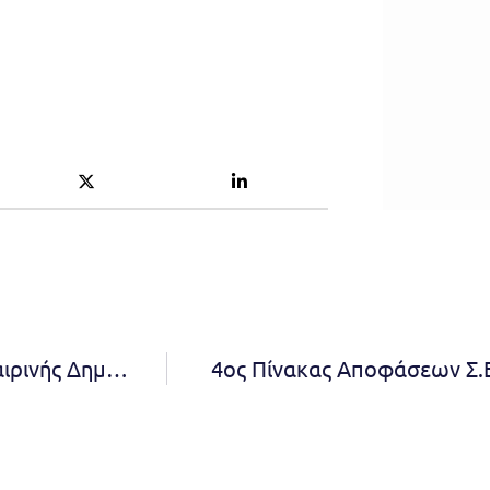
Από 1η μέχρι 30 Ιουλίου το Πρόγραμμα Καλοκαιρινής Δημιουργικής Απασχόλησης του Δήμου Πεντέλης για παιδιά 5-12 ετών. Μέχρι 30 Ιουνίου οι αιτήσεις συμμετοχής για τις δύο πρώτες περιόδους, έως το τέλος του προγράμματος για τις δύο επόμενες
4ος Πίνακας Αποφάσεων Σ.Ε