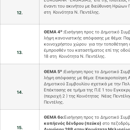
έναντι του ακινήτου με διεύθυνση Ηρώων 
στη Κοινότητα Ν. Πεντέλης.
12
.
ο
ΘΕΜΑ 4
:
Εισήγηση προς το Δημοτικό Συμβ
λήψη κανονιστικής απόφασης με θέμα: Π
κοινοχρήστου χώρου για την τοποθέτηση 
έμπροσθέν του καταστήματος επί της οδού
13
.
18 στη Κοινότητα Ν. Πεντέλης.
ο
ΘΕΜΑ 5
:
Εισήγηση προς το Δημοτικό Συμβ
λήψη απόφασης με θέμα: Επικαιροποίηση
Δημοτικού Συμβουλίου σχετικά με την Πο
Επέκτασης σε τμήμα της Π.Ε 1 του Εγκεκρ
14
.
(περιοχή 2 ) της Κοινότητας Νέας Πεντέλ
Πεντέλης.
ΘΕΜΑ 6ο:
Εισήγηση προς το Δημοτικό Συμβ
κοπήενός δένδρου (πεύκο)
στο πεζοδρόμ
15.
Διονύσου 28Β στην Κοινότητα Μελισσίω