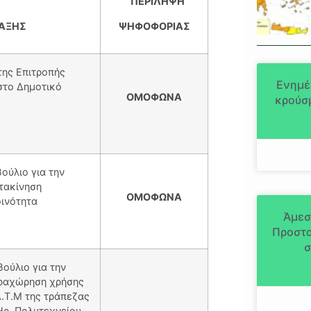
ΠΕΡΙΛΗΨΗ
ΑΞΗΣ
ΨΗΦΟΦΟΡΙΑΣ
της Επιτροπής
Ενημέ
στο Δημοτικό
ΟΜΟΦΩΝΑ
κρούσμ
ούλιο για την
ετακίνηση
ΟΜΟΦΩΝΑ
ινότητα
Άμεσ
Προστα
σ
ούλιο για την
αραχώρηση χρήσης
.Τ.Μ της τράπεζας
ρ. Πολυτεχνείου,