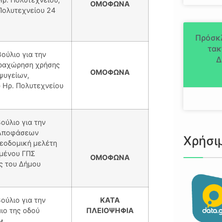
ΟΜΟΦΩΝΑ
Πολυτεχνείου 24
Πρόσκ
τακ
ούλιο για την
Δ
αραχώρηση χρήσης
ΟΜΟΦΩΝΑ
ψυγείων,
 Ηρ. Πολυτεχνείου
ούλιο για την
 Αποφάσεων
Χρήσι
λεοδομική μελέτη
ιμένου ΓΠΣ
ΟΜΟΦΩΝΑ
ης του Δήμου
ούλιο για την
ΚΑΤΑ
ιο της οδού
ΠΛΕΙΟΨΗΦΙΑ
ν.