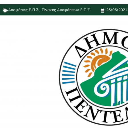
Αποφάσεις Ε.Π.Ζ.
,
Πίνακες Αποφάσεων Ε.Π.Ζ.
25/06/2021