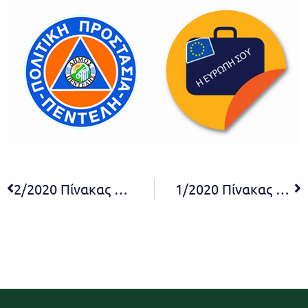
2/2020 Πίνακας Αποφάσεων Σ.Ε. α΄ βάθμιας εκπαίδευσης
1/2020 Πίνακας Αποφάσεων Έκτακτης Συνεδρίασης Σ.Ε. α΄ βάθμιας εκπαίδευσης