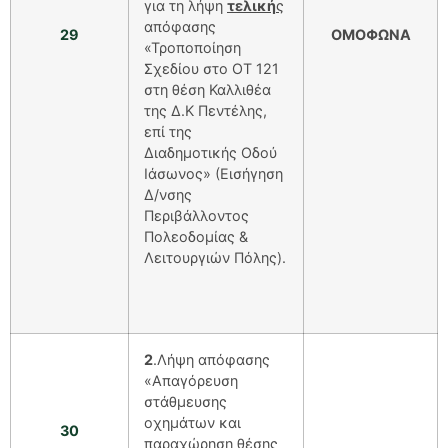
για τη λήψη
τελική
ς
απόφασης
29
ΟΜΟΦΩΝΑ
«Τροποποίηση
Σχεδίου στο ΟΤ 121
στη θέση Καλλιθέα
της Δ.Κ Πεντέλης,
επί της
Διαδημοτικής Οδού
Ιάσωνος» (Εισήγηση
Δ/νσης
Περιβάλλοντος
Πολεοδομίας &
Λειτουργιών Πόλης).
2
.Λήψη απόφασης
«Απαγόρευση
στάθμευσης
οχημάτων και
30
παραχώρηση θέσης