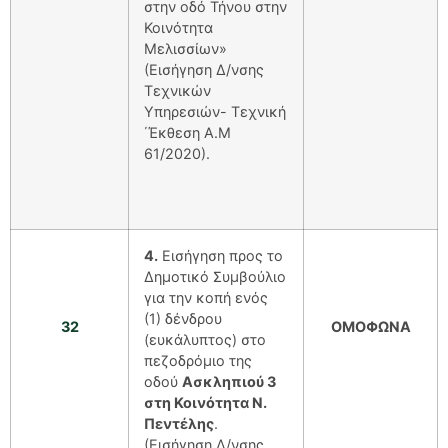
στην οδό Τήνου στην
Κοινότητα
Μελισσίων»
(Εισήγηση Δ/νσης
Τεχνικών
Υπηρεσιών- Τεχνική
΄Έκθεση Α.Μ
61/2020).
4.
Εισήγηση προς το
Δημοτικό Συμβούλιο
για την κοπή ενός
(1) δένδρου
32
ΟΜΟΦΩΝΑ
(ευκάλυπτος) στο
πεζοδρόμιο της
οδού
Ασκληπιού 3
στη Κοινότητα Ν.
Πεντέλης
.
(Εισήγηση Δ/νσης