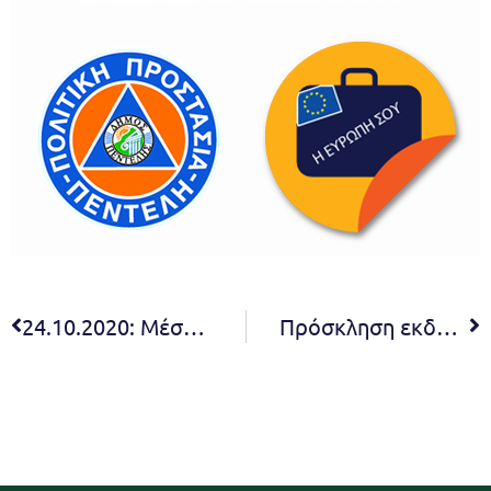
24.10.2020: Μέσος Κίνδυνος
Πρόσκληση εκδήλωσης ενδιαφέροντος για «Προμήθεια απολυμαντικού υλικού – χλώριο για την κάλυψη αναγκών υπηρεσιών του Δήμου Πεντέλης έτους 2020»