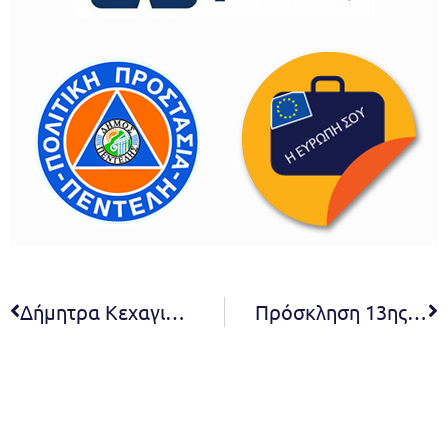
Δήμητρα Κεχαγιά: Θα έχουμε πάντα την πόλη μας καθαρή και περιποιημένη, παρά τις αντιδράσεις όσων έχουν ή εξυπηρετούν αντίθετα συμφέροντα
Πρόσκληση 13ης έκτακτης συνεδρίασης Δ.Σ. 2020