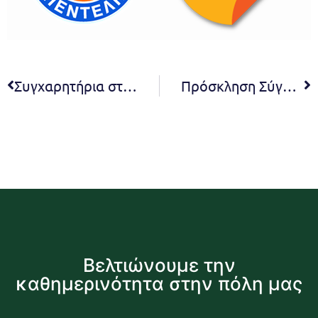
Συγχαρητήρια στην Ομάδα Σ.Φ.Α Μελισσίων ‘Ο Φοίβος’ για την άνοδό της στην Εθνική Κατηγορία Γυναικών Α2
Πρόσκληση Σύγκλησης της 11ης συνεδρίασης του Δημοτικού Συμβουλίου.
Βελτιώνουμε την
καθημερινότητα στην πόλη μας