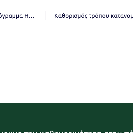
Νέα χρηματοδότηση 2,0 εκατ. ευρώ από το πρόγραμμα ΗΛΕΚΤΡΑ εξασφάλισε ο Δήμος Πεντέλης για την ενεργειακή αναβάθμιση 5 σχολικών συγκροτημάτων. Δήμητρα Κεχαγιά: Έχουμε αποδείξει την αποτελεσματικότητά μας να ωριμάζουμε έργα, να εξασφαλίζουμε χρηματοδοτήσεις και να τα υλοποιούμε.