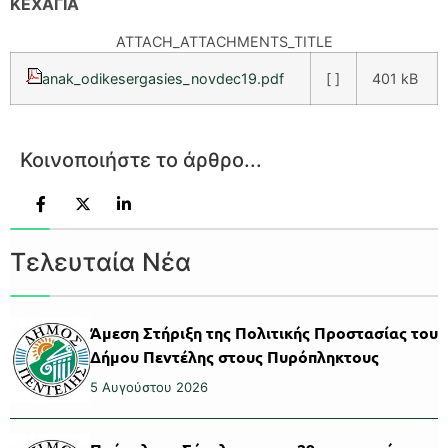
ΚΕΧΑΓΙΑ
ATTACH_ATTACHMENTS_TITLE
anak_odikesergasies_novdec19.pdf
[ ]
401 kB
Κοινοποιήστε το άρθρο...
Τελευταία Νέα
Άμεση Στήριξη της Πολιτικής Προστασίας του
Δήμου Πεντέλης στους Πυρόπληκτους
5 Αυγούστου 2026