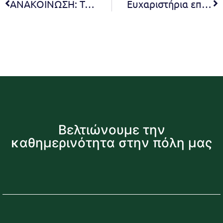
ΑΝΑΚΟΙΝΩΣΗ: Το Κ.Ε.Π. της Δ.Κ. Πεντέλης θα παραμείνει κλειστό την 4η Δεκεμβρίου 2019
Ευχαριστήρια επιστολή για τους Εθελοντές Αιμοδότες
Βελτιώνουμε την
καθημερινότητα στην πόλη μας