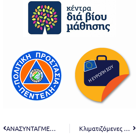
ΑΝΑΣΥΝΤΑΓΜΕΝΟΣ ΠΙΝΑΚΑΣ ΚΑΤΑΤΑΞΗΣ ΔΕ ΒΟΗΘΩΝ ΒΡΕΦΟΝΗΠΙΟΚΟΜΩΝ_ΚΩΔ. ΘΕΣΗΣ 105-ΣΟΧ1-2024_ΔΗΜΟΥ ΠΕΝΤΕΛΗΣ
Κλιματιζόμενες αίθουσες στη διάθεση των δημοτών λόγω των υψηλών θερμοκρασιών