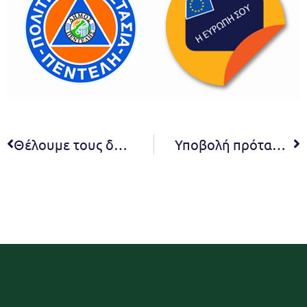
Θέλουμε τους δημότες μας υγιείς! Θέλουμε να είμαστε κοντά τους! Ενημερώστε μας για ότι χρειάζεστε και αφήστε μας να σας φροντίσουμε!
Υποβολή πρότασης χρηματοδότησης 535.000 ευρώ από το ΕΣΠΑ για την προστασία Δημοτικών Αλσυλλίων του Δήμου Πεντέλης. Άντα Μπούσουλα: Στόχος μας η αποτελεσματικότερη προστασία και βιωσιμότητα των αλσυλλίων της πόλης