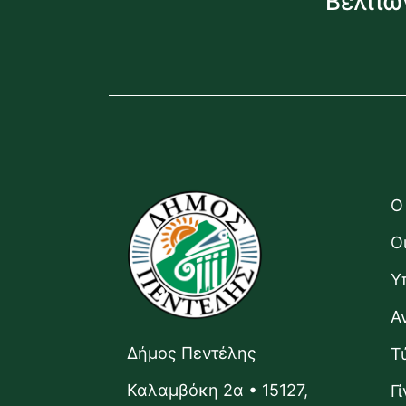
Βελτιώ
Ο
Ο
Υ
Α
Δήμος Πεντέλης
Τ
Καλαμβόκη 2α • 15127,
Γ