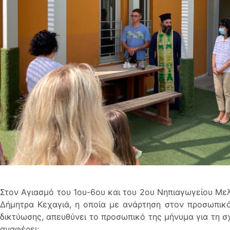
Στον Αγιασμό τoυ 1oυ-6oυ και του 2ου Νηπιαγωγείου Με
Δήμητρα Κεχαγιά, η οποία με ανάρτηση στον προσωπικ
δικτύωσης, απευθύνει το προσωπικό της μήνυμα για τη σ
αναφέρει: