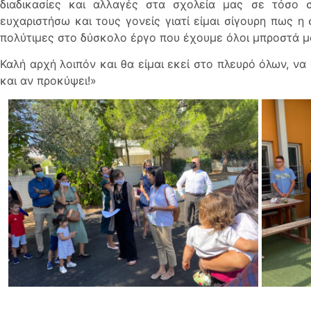
διαδικασίες και αλλαγές στα σχολεία μας σε τόσο 
ευχαριστήσω και τους γονείς γιατί είμαι σίγουρη πως η
πολύτιμες στο δύσκολο έργο που έχουμε όλοι μπροστά μ
Καλή αρχή λοιπόν και θα είμαι εκεί στο πλευρό όλων, ν
και αν προκύψει!»