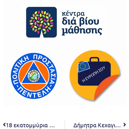
18 εκατομμύρια ευρώ για έργα και υπηρεσίες προς τους πολίτες διεκδικεί ο Δήμος Πεντέλης από το Πρόγραμμα «Αντώνης Τρίτσης»
Δήμητρα Κεχαγιά: Οι εθελοντές αιμοδότες είναι ευαισθητοποιημένοι πολίτες που αυξάνουν το επίπεδο αφύπνισης και ευθύνης προς το κοινωνικό σύνολο. Μήνυμα της Δημάρχου Πεντέλης για την Παγκόσμια Ημέρα του Εθελοντή Αιμοδότη