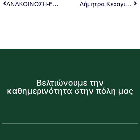
ΑΝΑΚΟΙΝΩΣΗ-ΕΠΑΝΑΠΡΟΚΗΡΥΞΗ Για την πρόσληψη προσωπικού με σύμβαση εργασίας ιδιωτικού δικαίου ορισμένου Χρόνου (κάλυψη αναγκών Πυροπροστασίας)
Δήμητρα Κεχαγιά στον Αθήνα 984: Η σωστή ενημέρωση των πολιτών εξασφαλίζει την σωστή διαχείριση των κρίσεων
Βελτιώνουμε την
καθημερινότητα στην πόλη μας