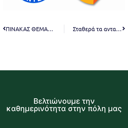
ΠΙΝΑΚΑΣ ΘΕΜΑΤΩΝ ΠΟΥ ΣΥΖΗΤΗΘΗΚΑΝ ΣΤΗΝ 43η ΤΑΚΤΙΚΗ ΣΥΝΕΔΡΙΑΣΗ ΔΙΑ ΖΩΣΗΣ ΤΗΣ ΔΗΜΟΤΙΚΗΣ ΕΠΙΤΡΟΠΗΣ
Σταθερά τα ανταποδοτικά τέλη Καθαριότητας και Ηλεκτροφωτισμού για το 2026 – ίδια με τα ισχύοντα του 2025 – τόσο για Οικιακή όσο και για Γενική Χρήση
Βελτιώνουμε την
καθημερινότητα στην πόλη μας