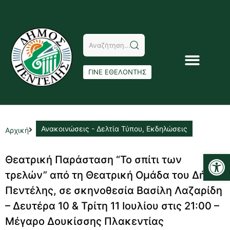
ΓΙΝΕ ΕΘΕΛΟΝΤΗΣ
Ανακοινώσεις - Δελτία Τύπου
,
Εκδηλώσεις
Αρχική
Αν
Θεατρική Παράσταση “Το σπίτι των
τρελών” από τη Θεατρική Ομάδα του Δήμου
Πεντέλης, σε σκηνοθεσία Βασίλη Λαζαρίδη
– Δευτέρα 10 & Τρίτη 11 Ιουλίου στις 21:00 –
Μέγαρο Δουκίσσης Πλακεντίας