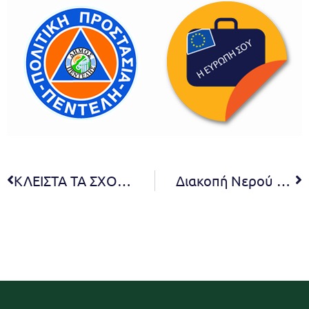
ΚΛΕΙΣΤΑ ΤΑ ΣΧΟΛΕΙΑ ΣΕ ΟΛΗ ΤΗΝ ΑΤΤΙΚΗ ΑΥΡΙΟ ΠΑΡΑΣΚΕΥΗ 5 ΔΕΚΕΜΒΡΙΟΥ
Διακοπή Νερού στη συμβολή των οδών Τερψιχόρης & Αγίου Ιωάννου