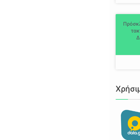
Πρόσκ
τακ
Δ
Χρήσι