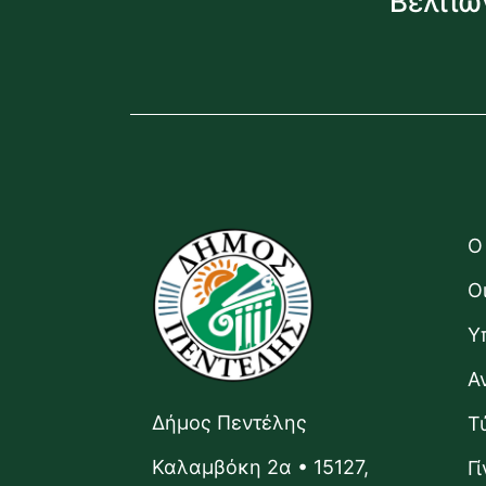
Βελτιώ
Ο
Ο
Υ
Α
Δήμος Πεντέλης
Τ
Καλαμβόκη 2α • 15127,
Γ