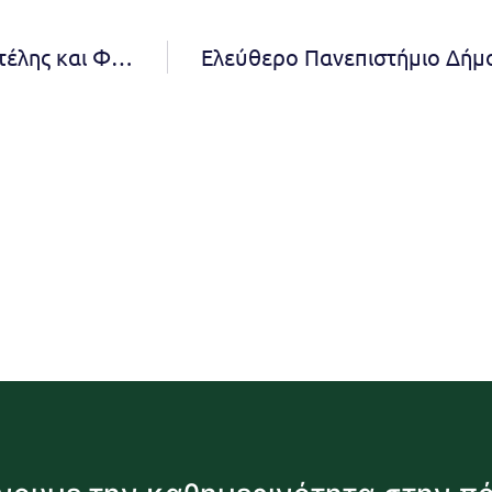
Κοπή Βασιλόπιτας Συλλόγου Κρητών Νέας Πεντέλης και Φίλων της Πεντέλης "Αρετούσα"