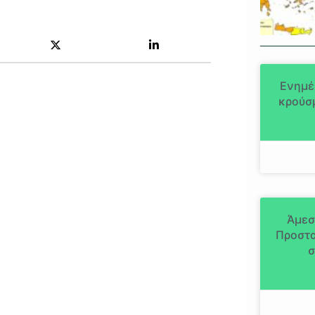
Ενημέ
κρούσμ
Άμεσ
Προστα
σ