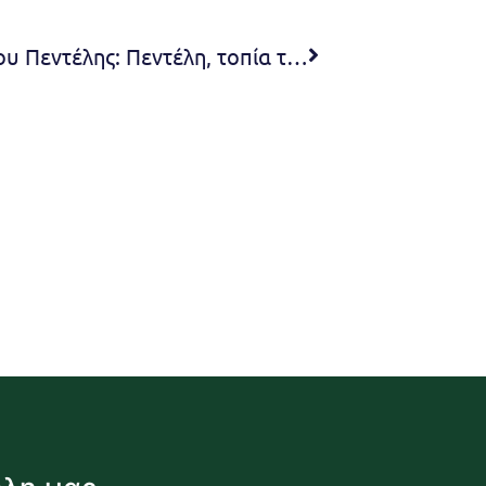
Ελεύθερο Πανεπιστήμιο Δήμου Πεντέλης: Πεντέλη, τοπία της μνήμης, της φύσης και της σύγχρονης εμπειρίας. Επιστημονικός Διάλογος για το Αστικό και Φυσικό Περιβάλλον