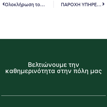
Ολοκλήρωση του ‘Twinning Learning Programme’ του δικτύου Net Ζero με τη συμμετοχή του Δήμου Πεντέλης
ΠΑΡΟΧΗ ΥΠΗΡΕΣΙΩΝ ΓΙΑ ΤΗΝ ΟΡΓΑΝΩΣΗ ΚΑΙ ΤΗ ΛΕΙΤΟΥΡΓΙΑ ΤΟΥ ΓΡΑΦΕΙΟΥ ΔΗΜΟΤΗ
Βελτιώνουμε την
καθημερινότητα στην πόλη μας