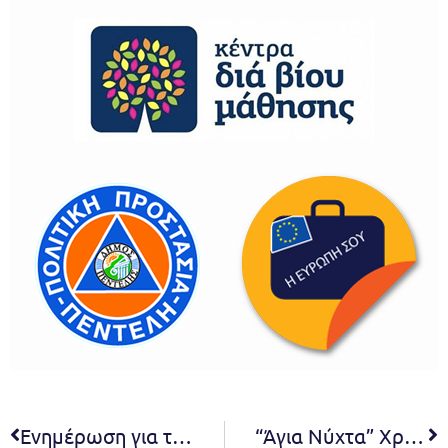
Ενημέρωση για τον επιβλαβή οργανισμό καραντίνας xylella fastidiosa (ξυλέλα)
“Άγια Νύχτα” Χριστουγεννιάτικη Συναυλία – Παρασκευή 24 Δεκεμβρίου & ώρα 18:00 – Ι.Ν. Αγίας Μαρίνας Μελισσίων