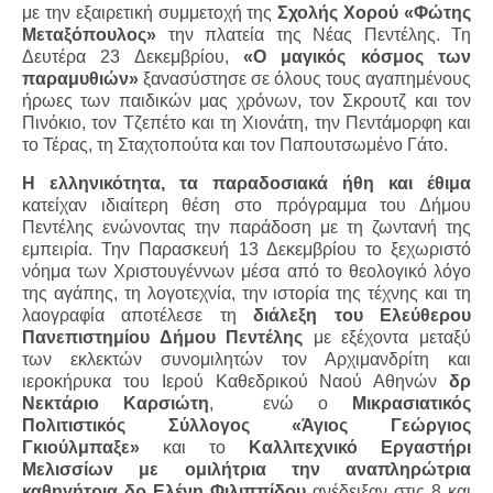
με την εξαιρετική συμμετοχή της
Σχολής Χορού «Φώτης
Μεταξόπουλος»
την πλατεία της Νέας Πεντέλης. Τη
Δευτέρα 23 Δεκεμβρίου,
«Ο μαγικός κόσμος των
παραμυθιών»
ξανασύστησε σε όλους τους αγαπημένους
ήρωες των παιδικών μας χρόνων, τον Σκρουτζ και τον
Πινόκιο, τον Τζεπέτο και τη Χιονάτη, την Πεντάμορφη και
το Τέρας, τη Σταχτοπούτα και τον Παπουτσωμένο Γάτο.
Η ελληνικότητα, τα παραδοσιακά ήθη και έθιμα
κατείχαν ιδιαίτερη θέση στο πρόγραμμα του Δήμου
Πεντέλης ενώνοντας την παράδοση με τη ζωντανή της
εμπειρία. Την Παρασκευή 13 Δεκεμβρίου το ξεχωριστό
νόημα των Χριστουγέννων μέσα από το θεολογικό λόγο
της αγάπης, τη λογοτεχνία, την ιστορία της τέχνης και τη
λαογραφία αποτέλεσε τη
διάλεξη του Ελεύθερου
Πανεπιστημίου Δήμου Πεντέλης
με εξέχοντα μεταξύ
των εκλεκτών συνομιλητών τον Αρχιμανδρίτη και
ιεροκήρυκα του Ιερού Καθεδρικού Ναού Αθηνών
δρ
Νεκτάριο Καρσιώτη
,
ενώ ο
Μικρασιατικός
Πολιτιστικός Σύλλογος «Άγιος Γεώργιος
Γκιούλμπαξε»
και το
Καλλιτεχνικό Εργαστήρι
Μελισσίων με ομιλήτρια την αναπληρώτρια
καθηγήτρια δρ Ελένη Φιλιππίδου
ανέδειξαν στις 8 και