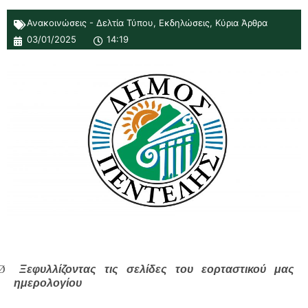
Ανακοινώσεις - Δελτία Τύπου
,
Εκδηλώσεις
,
Κύρια Άρθρα
03/01/2025
14:19
Ø
Ξεφυλλίζοντας τις σελίδες του εορταστικού μας
ημερολογίου