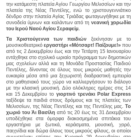
την κατάμεστη πλατεία Αγίου Γεωργίου Μελισσίων και την
πλατεία της Νέας Πεντέλης, ενώ το χριστουγεννιάτικο
δένδρο στην πλατεία Αγίας Τριάδας φωταγωγήθηκε με τη
συνοδεία ύμνων και καλάντων από τη
νεανική χορωδία
του Ιερού Ναού Αγίου Σεραφείμ
.
Τα Χριστούγεννα των παιδιών
ξεκίνησαν με το
μουσικοθεατρικό
εργαστήρι «Μότσαρτ! Παίζουμε!»
που
από τις 2 Δεκεμβρίου έως και την Τετάρτη 15 Ιανουαρίου
εντάχθηκε στο σχολικό ωριαίο πρόγραμμα των δημοτικών
μας σχολείων αλλά και τη Μονάδα Προστασίας Παιδιού
Πεντέλης, δίνοντας σε όλους τους μικρούς μαθητές την
ευκαιρία μέσα από μια ξεχωριστή διαδραστική εμπειρία
στο μαθησιακό τους χώρο να καλλιεργήσουν το διάλογο
με την κλασική μουσική. Δύο ολόκληρες ημέρες στις 14
και 15 Δεκεμβρίου το
γιορτινό τρενάκι
Polar
Express
ταξίδεψε τα παιδιά στους δρόμους και τις πλατείες των
Μελισσίων, της Νέας Πεντέλης και της Πεντέλης μας.
Το
χωριό του Άι Βασίλη
από τις 20 έως τις 31 Δεκεμβρίου
υποδέχθηκε στα όμορφα διακοσμημένα σπιτάκια του
εργαστήρια με ξωτικά, κεράσματα, μουσική, χορό,
παιχνίδια και δώρα όλους τους μικρούς φίλους, οι οποίοι
συμμετείχαν επίσης την Κυριακή 29 Δεκεμβρίου στο