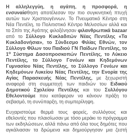
Η αλληλεγγύη, η αγάπη, η προσφορά, η
ενσυναίσ
θηση αποτέλεσαν την πιο συγκινητική πτυχή
αυτών των Χριστουγέννων. Το Πνευματικό Κέντρο στη
Νέα Πεντέλη, το Πολιτιστικό Κέντρο Μελισσίων αλλά και
το Σπίτι της Αγάπης φιλοξένησαν
φιλανθρωπικά
bazaar
από το
Σύλλογο Κυκλαδιτών Νέας Πεντέλης «Τα
Κυκλαδονήσια», το Σύνδεσμο Φιλίας Εθνών, τον
Σύλλογο Φίλων του Παιδιού ΓΝ Παίδων Πεντέλης, το
ο
1
Σύστημα Δασοπροσκοπών Πεντέλης, το Λύκειο
Πεντέλης, το Σύλλογο Γονέων και Κηδεμόνων
Γυμνασίου Νέας Πεντέλης, το Σύλλογο Γονέων και
Κηδεμόνων Λυκείου Νέας Πεντέλης, την Ενορία της
Αγίας Παρασκευής Νέας Πεντέλης,
με ξεχωριστή
αναφορά στη συμμετοχή των παιδιών του
Ειδικού
Δημοτικού Σχολείου Πεντέλης
και του
Συλλόγου
Εθελοντούμε
που κατάφεραν να κάνουν πράξη το
σεβασμό, τη συνύπαρξη, τη συμπερίληψη.
Ευχαριστούμε θερμά τους φορείς, συλλόγους και
εθελοντές που πλαισίωσαν με τόσο μεράκι το πρόγραμμα
των εκδηλώσεων, αλλά πάνω από όλα τους δημότες που
αγκάλιασαν τα δρώμενα και δημιούργησαν μια ζεστή