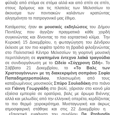
φύλαξε από στόμα σε στόμα αλλά και από σπίτι σε σπίτι,
στους δρόμους και τις πλατείες των Μελισσίων το
άκουσμα των ποντιακών καλάντων κρατώντας
αλησμόνητο το πατρογονικό μας έθιμο.
Κατάμεστες ήταν
οι μουσικές εκδηλώσεις
του Δήμου
Πεντέλης που άγγιξαν πραγματικά κάθε χορδή
συγκινώντας και δίνοντας το πιο εορταστικό κλίμα.
Την
Κυριακή 15 Δεκεμβρίου, η φωταγώγηση του Δένδρου
έκλεισε με τον πιο κεφάτο τρόπο τη βραδιά φιλοξενώντας
στο Πολιτιστικό Κέντρο Μελισσίων τη γιορτινή μουσική
περιπλάνηση σε
αγαπημένα έντεχνα λαϊκά τραγούδια
σε συνδιοργάνωση με το
Ωδείο «Σύγχρονη Ωδή
». Το
Σάββατο 21 Δεκεμβρίου, το
«Το Βαλς των
Χριστουγέννων» με τη διακεκριμένη σοπράνο Σοφία
Παπαδημητροπούλου
, πλαισιωμένη από τους
καταξιωμένους μουσικούς
Σπύρο Σουλαδάκη
στο πιάνο
και
Γιάννη Γεωργιάδη
στο βιολί, χάρισαν στο κοινό μία
εξαίσια εμπειρία σε ορατόρια, βαλς με άρωμα Βιέννης
αλλά και μελωδίες από την ελληνική οπερέτα, κερδίζοντας
το πιο θερμό χειροκρότημα. Μυσταγωγική και άκρως
ατμοσφαιρική στάθηκε και στις 22 Δεκεμβρίου η
εξαιρετική εμφάνιση του συνόλου
De
Profundis