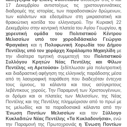
17 Δεκεμβρίου αντιστοίχως τις χριστουγεννιάτικες
διαδρομές της ιστορίας, των παραδοσιακών δρώμενων,
των καλάντων και εδεσμάτων στη μικρασιατική και
θρακιώτικη κοιτίδα του ελληνισμού. Την Κυριακή 22
Δεκεμβρίου στην κεντρική πλατεία του Αγίου Γεωργίου,
η
χορευτική ομάδα του Πολιτιστικού Κέντρου
Μελισσίων υπό τον χοροδιδάσκαλο Γεώργιο
Φραγκάκη
και η
Πολυφωνική Χορωδία του Δήμου
Πεντέλης υπό τον χοράρχη Χαράλαμπο Μιχαηλίδη
με
την ιδιαίτερα τιμητική συμμετοχή του
Πολιτιστικού
Συλλόγου Κρητών Νέας Πεντέλης και Φίλων
Πεντέλης «η Αρετούσα»
ξεδίπλωσαν μία πολυτροπική
και διαδραστική αφήγηση της ελληνικής παράδοσης μέσα
από τη λαογραφική παράθεση που διαδεχόταν έντεχνα
τους ύμνους, τα κάλαντα και τους ασύγκριτους
λεβέντικους χορούς.
Την Παραμονή των Χριστουγέννων,
ο
ι δρόμοι και οι πλατείες των Μελισσίων, της Νέας
Πεντέλης και της Πεντέλης πλημμύρισαν από το πρωί με
τις μελωδίες και τα
παραδοσιακά κάλαντα από την
Ένωση Ποντίων Μελισσίων
και τον
Σύλλογο
Κυκλαδιτών Νέας Πεντέλης «Τα Κυκλαδονήσια»,
ενώ
την Παραμονή της Πρωτοχρονιάς
η Ένωση Ποντίων