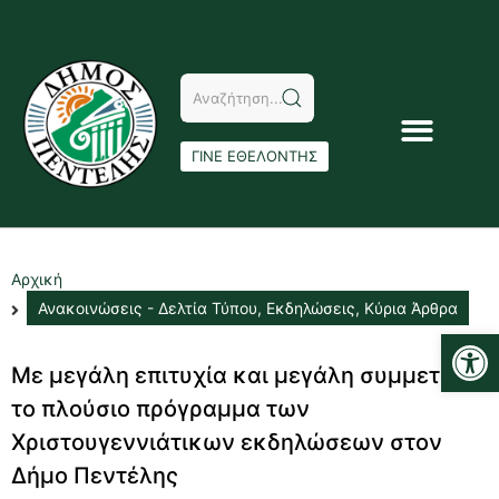
ΓΙΝΕ ΕΘΕΛΟΝΤΗΣ
Αρχική
Ανακοινώσεις - Δελτία Τύπου
,
Εκδηλώσεις
,
Κύρια Άρθρα
Αν
Με μεγάλη επιτυχία και μεγάλη συμμετοχή
το πλούσιο πρόγραμμα των
Χριστουγεννιάτικων εκδηλώσεων στον
Δήμο Πεντέλης