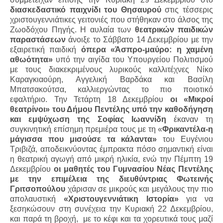
διασκεδαστικό παιχνίδι του Θησαυρού
στις τέσσερις
χριστουγεννιάτικες γειτονιές που στήθηκαν στο άλσος της
Ζωοδόχου Πηγής. Η αυλαία των
θεατρικών παιδικών
παραστάσεων
άνοιξε το Σάββατο 14 Δεκεμβρίου με την
εξαιρετική παιδική
όπερα «Άσπρο-μαύρο: η χαμένη
αθωότητα»
υπό την αιγίδα του Υπουργείου Πολιτισμού
με τους διακεκριμένους λυρικούς καλλιτέχνες Νίκο
Καραγκιαούρη, Αγγελική Βαρδάκα και Βασίλη
Μπατσακούτσα, καλλιεργώντας το πιο ποιοτικό
εφαλτήριο. Την Τετάρτη 18 Δεκεμβρίου
οι «Μικροί
θεατρίνοι» του Δήμου Πεντέλης
υπό την καθοδήγηση
και εμψύχωση της Σοφίας Ιωαννίδη
έκαναν τη
συγκινητική επίσημη πρεμιέρα τους με τη «
Φρικαντέλα-η
μάγισσα που μισούσε τα κάλαντα»
του Ευγένιου
Τριβιζά, αποδεικνύοντας έμπρακτα πόσο σημαντική είναι
η θεατρική αγωγή από μικρή ηλικία, ενώ την Πέμπτη 19
Δεκεμβρίου
οι μαθητές του Γυμνασίου Νέας Πεντέλης
με την επιμέλεια της διευθύντριας Φωτεινής
Γριτσοπούλου
χάρισαν σε μικρούς και μεγάλους την πιο
απολαυστική
«Χριστουγεννιάτικη Ιστορία»
για να
ξεσηκώσουν στη συνέχεια την Κυριακή 22 Δεκεμβρίου,
και παρά τη βροχή,
με το κέφι και τα χορευτικά τους μαζί