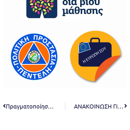
Πραγματοποίηση αναβληθείσας εκδήλωσης ‘Χριστούγεννα και Πρωτοχρονιά στον κόσμο’ στις 11/1
ΑΝΑΚΟΙΝΩΣΗ ΓΙΑ ΤΗΝ ΠΡΟΣΛΗΨΗ ΠΡΟΣΩΠΙΚΟΥ ΕΞΙ (6) ΑΤΟΜΩΝ ΜΕ ΣΥΜΒΑΣΗ ΙΔΟΧ ΔΙΜΗΝΗΣ ΑΠΑΣΧΟΛΗΣΗΣ