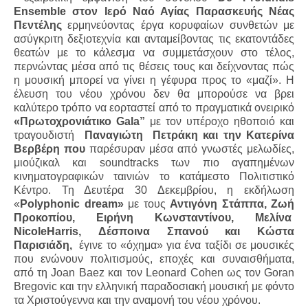
Ensemble
στον Ιερό Ναό Αγίας Παρασκευής
Νέας
Πεντέλης
ερμηνεύοντας έργα κορυφαίων συνθετών με
ασύγκριτη δεξιοτεχνία και ανταμείβοντας τις εκατοντάδες
θεατών με το κάλεσμα να συμμετάσχουν στο τέλος,
περνώντας μέσα από τις θέσεις τους και δείχνοντας πώς
η μουσική μπορεί να γίνει η γέφυρα προς το «μαζί». Η
έλευση του νέου χρόνου δεν θα μπορούσε να βρει
καλύτερο τρόπο να εορταστεί από το πραγματικά ονειρικό
«Πρωτοχρονιάτικο
Gala
”
με τον υπέροχο ηθοποιό και
τραγουδιστή
Παναγιώτη
Πετράκη και την Κατερίνα
Βερβέρη που
παρέσυραν μέσα από γνωστές μελωδίες,
μιούζικαλ και
soundtracks
των πιο αγαπημένων
κινηματογραφικών ταινιών το κατάμεστο Πολιτιστικό
Κέντρο. Τη Δευτέρα 30 Δεκεμβρίου, η εκδήλωση
«
Polyphonic
dream
»
με τους
Αντιγόνη Στάππα, Ζωή
Προκοπίου, Ειρήνη Κωνσταντίνου, Μελίνα
NicoleHarris
, Δέσποινα Σπανού και Κώστα
Παρισιάδη,
έγινε το
«όχημα» για ένα ταξίδι σε μουσικές
που ενώνουν πολιτισμούς, εποχές και συναισθήματα,
από τη
Joan
Baez
και τον
Leonard
Cohen
ως τον
Goran
Bregovic
και την ελληνική παραδοσιακή μουσική με φόντο
τα Χριστούγεννα και την αναμονή του νέου χρόνου.