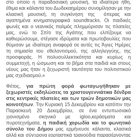
στο οποίο η παραδοσιακή μουσική, τα ιδιαίτερα ήθη,
έθιμα και κάλαντα του Δωδεκαημέρου συνομίλησαν με την
κλασική μουσική, τη συγκίνηση της
όπερας και
αγαπημένα κινηματογραφικά
soundtracks
. Οι παιδικές
φωνές και ο νεανικός παλμός πλημμύρισαν τις πλατείες
μας, ενώ το Σπίτι της Αγάπης που ελπίζουμε να
καθιερώσουμε, στέγασε ιδρύματα και πρωτοβουλίες που
θύμισαν με ιδιαίτερη αναφορά σε αυτές τις Άγιες Ημέρες
τη σημασία του εθελοντισμού, της αλληλεγγύης, της
προσφοράς. Η πολυσυλλεκτικότητα και κυρίως η
συμμετοχή, η ώσμωση και το βήμα στα παιδιά και στους
νέους μας ήταν η ξεχωριστή ταυτότητα του πολιτιστικού
μας σχεδιασμού.»
Φέτος,
για πρώτη φορά φωταγωγήθηκαν με
ξεχωριστές εκδηλώσεις τα χριστουγεννιάτικα δένδρα
στις κεντρικές πλατείες και των τριών δημοτικών μας
κοινοτήτων
. Την Κυριακή 15 Δεκεμβρίου και κατόπιν την
Παρασκευή 20 Δεκεμβρίου, σε ένα εντυπωσιακό
χιονισμένο σκηνικό με
igloo
,κεράσματα και
πυροτεχνήματα,
η παιδική χορωδία και το φωνητικό
σύνολο του Δήμου
μας ερμήνευσε κάλαντα, κλασικά
αλλά και σύγχρονα εορταστικά τραγούδια παρασέρνοντας