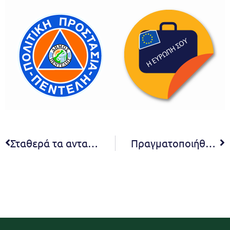
Σταθερά τα ανταποδοτικά τέλη Καθαριότητας και Ηλεκτροφωτισμού για το 2026 – ίδια με τα ισχύοντα του 2025 – τόσο για Οικιακή όσο και για Γενική Χρήση
Πραγματοποιήθηκε με μεγάλη επιτυχία το 1ο Χορωδιακό Φεστιβάλ Δήμου Πεντέλης – Αφιέρωμα στα 100 χρόνια από τη γέννηση του Μίκη Θεοδωράκη