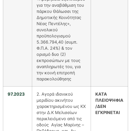
για την αναβάθμιση του
πάρκου Θάλωσσι της
Δημοτικής Κοινότητας
Νέας Πεντέλης»,
συνολικού
προϋπολογισμού
5.366.794,40 (συμπ.
Φ.Π.Α. 24%) & τον
ορισμό δυο (2)
εκπροσώπων με τους
αναπληρωτές του, για
την κοινή επιτροπή
παρακολούθησης
97.2023
2. Αγορά ιδανικού
ΚΑΤΑ
μεριδίου ακινήτου
ΠΛΕΙΟΨΗΦΙΑ
χαρακτηρισμένου ως ΚΧ
/ΔΕΝ
στην Δ.Κ Μελισσίων
ΕΓΚΡΙΝΕΤΑΙ
περικλειόμενο από τις
οδούς Αγίας Μαρίνης –
Πεζόδρομο και Αν.