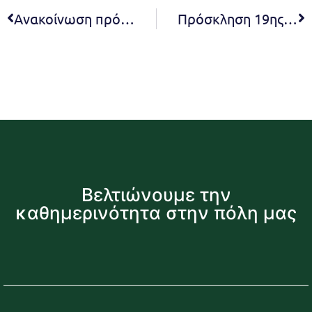
Ανακοίνωση πρόσληψης προσωπικού τριών (3) ατόμων με σύμβαση μίσθωσης έργου στο πλαίσιο υλοποίησης του Ευρωπαϊκού έργου “SEAMLESS SHARED URBAN MOBILITY (Κοινόχρηστα Συστήματα Κινητικότητας των Πολιτών) – SUM” στο πλαίσιο του Προγράμματος HORIZON
Πρόσκληση 19ης συνεδρίασης Δ.Σ. 2023
Βελτιώνουμε την
καθημερινότητα στην πόλη μας