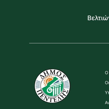
Βελτιώ
Ο
Ο
Υ
Α