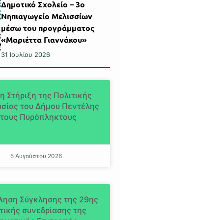
Δημοτικό Σχολείο – 3ο
Νηπιαγωγείο Μελισσίων
μέσω του προγράμματος
«Μαριέττα Γιαννάκου»
31 Ιουλίου 2026
η Στήριξη της Πολιτικής
σίας του Δήμου Πεντέλης
τους Πυρόπληκτους
5 Αυγούστου 2026
ληση Σύγκλησης της 29ης
τικής συνεδρίασης της