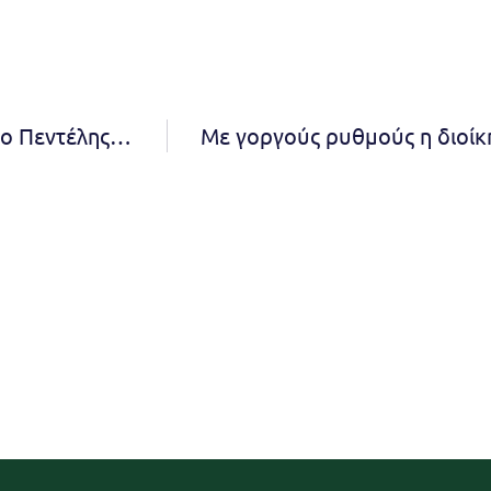
Ορισμός νέων θέσεων ευθύνης από τη Δήμαρχο Πεντέλης Δήμητρα Κεχαγιά