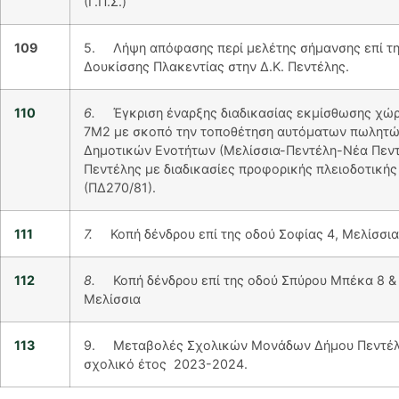
(Γ.Π.Σ.)
109
5. Λήψη απόφασης περί μελέτης σήμανσης επί τη
Δουκίσσης Πλακεντίας στην Δ.Κ. Πεντέλης.
110
6.
Έγκριση έναρξης διαδικασίας εκμίσθωσης χώ
7Μ2 με σκοπό την τοποθέτηση αυτόματων πωλητών
Δημοτικών Ενοτήτων (Μελίσσια-Πεντέλη-Νέα Πεντ
Πεντέλης με διαδικασίες προφορικής πλειοδοτική
(ΠΔ270/81).
111
7.
Κοπή δένδρου επί της οδού Σοφίας 4, Μελίσσια
112
8.
Κοπή δένδρου επί της οδού Σπύρου Μπέκα 8 &
Μελίσσια
113
9. Μεταβολές Σχολικών Μονάδων Δήμου Πεντέλη
σχολικό έτος 2023-2024.