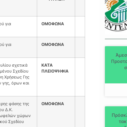
ύ για
ΟΜΟΦΩΝΑ
ύ για
ΟΜΟΦΩΝΑ
Άμεσ
Προστα
υλίου σχετικά
ΚΑΤΑ
σ
μένου Σχεδίου
ΠΛΕΙΟΨΗΦΙΑ
ση Χρήσεως Γης
 γης, όρων και
ερης φάσης της
ΟΜΟΦΩΝΑ
υ Δ.Κ.
Πρόσκ
ινωφελών χώρων
τακ
κού Σχεδίου