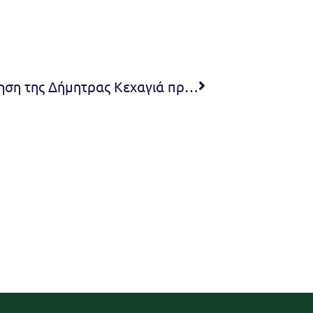
Με γοργούς ρυθμούς η διοίκηση της Δήμητρας Κεχαγιά προωθεί την κατασκευή δικτύου αποχέτευσης στη Νταού Πεντέλης Εγκρίθηκε η σύναψη προγραμματικής σύμβασης Δήμου Πεντέλης και ΕΥΔΑΠ για την κατασκευή του έργου