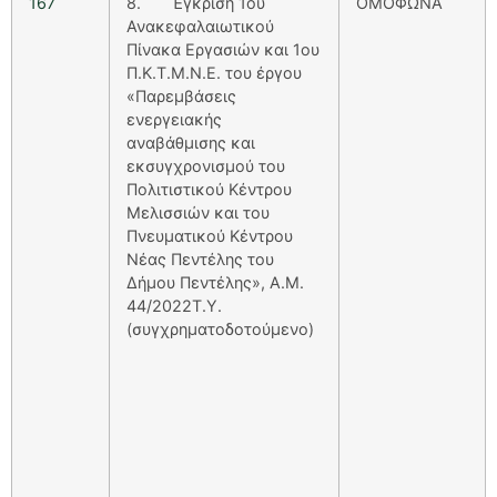
167
8. Έγκριση 1ου
ΟΜΟΦΩΝΑ
Ανακεφαλαιωτικού
Πίνακα Εργασιών και 1ου
Π.Κ.Τ.Μ.Ν.Ε. του έργου
«Παρεμβάσεις
ενεργειακής
αναβάθμισης και
εκσυγχρονισμού του
Πολιτιστικού Κέντρου
Μελισσιών και του
Πνευματικού Κέντρου
Νέας Πεντέλης του
Δήμου Πεντέλης», Α.Μ.
44/2022Τ.Υ.
(συγχρηματοδοτούμενο)