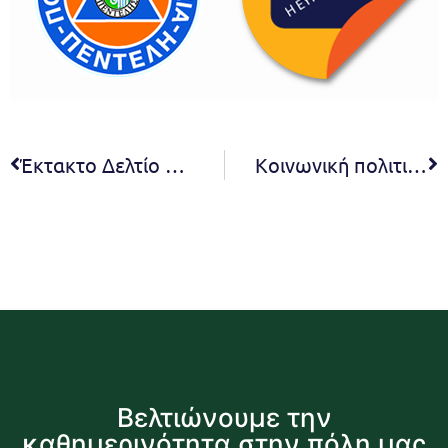
Έκτακτο Δελτίο Επικίνδυνων Καιρικών Φαινομένων από την Τρίτη 4-11-2025
Κοινωνική πολιτική στην πράξη- ‘Μείωση ή Απαλλαγή Δικαιούχων από το Δημοτικό Τέλος Καθαριότητας και Ηλεκτροφωτισμού σύμφωνα με το άρθρο 13 του Ν.4368/2016’
Βελτιώνουμε την
καθημερινότητα στην πόλη μας