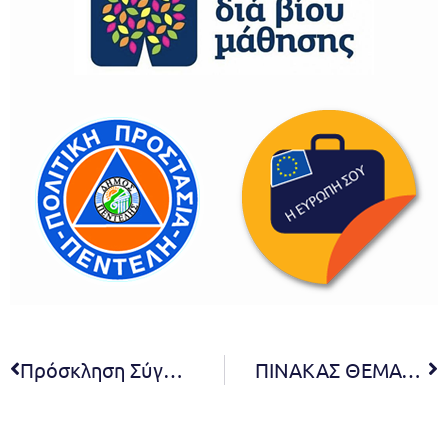
Πρόσκληση Σύγκλησης της 2ης/2026 τακτικής συνεδρίασης της Δημοτικής Επιτροπής.
ΠΙΝΑΚΑΣ ΘΕΜΑΤΩΝ ΠΟΥ ΣΥΖΗΤΗΘΗΚΑΝ ΣΤΗΝ 02η ΤΑΚΤΙΚΗ ΣΥΝΕΔΡΙΑΣΗ ΔΙΑ ΖΩΣΗΣ ΤΗΣ ΔΗΜΟΤΙΚΗΣ ΕΠΙΤΡΟΠΗΣ