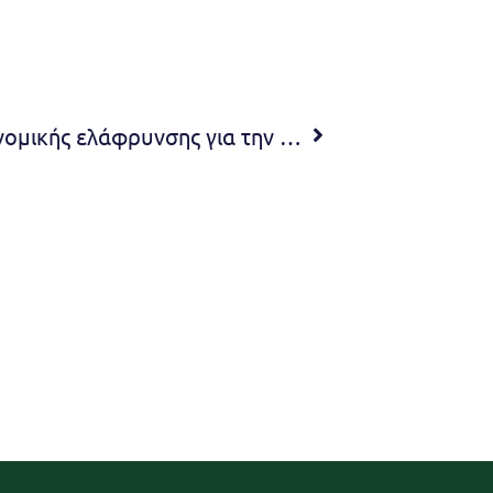
Δήμος Πεντέλης: Μέτρα οικονομικής ελάφρυνσης για την ανακούφιση γονέων και επιχειρήσεων