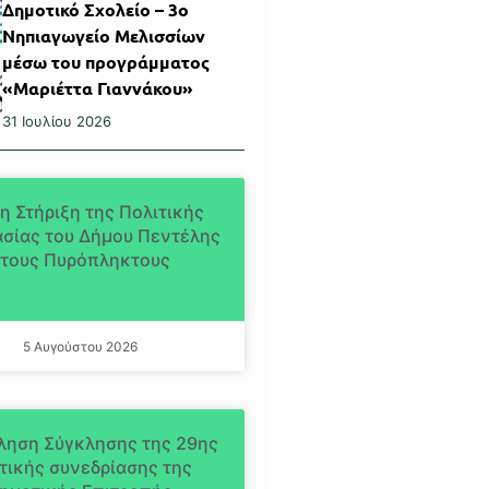
Δημοτικό Σχολείο – 3ο
Νηπιαγωγείο Μελισσίων
μέσω του προγράμματος
«Μαριέττα Γιαννάκου»
31 Ιουλίου 2026
η Στήριξη της Πολιτικής
σίας του Δήμου Πεντέλης
τους Πυρόπληκτους
5 Αυγούστου 2026
ληση Σύγκλησης της 29ης
τικής συνεδρίασης της