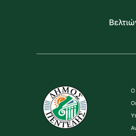
Βελτιώ
Ο
Ο
Υ
Α