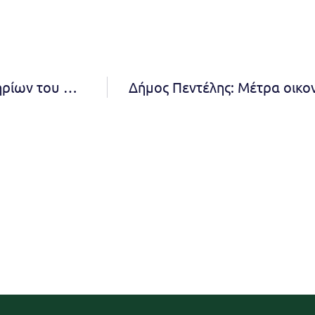
Προσωρινή αναστολή Λειτουργίας των Κοιμητηρίων του Δήμου Πεντέλης