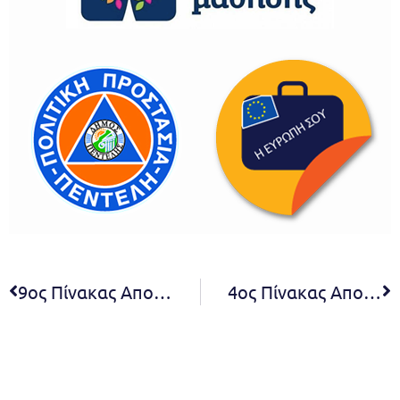
9ος Πίνακας Αποφάσεων Συμβουλίου Δ.Κ. Πεντέλης 2021
4ος Πίνακας Αποφάσεων Ε.Π.Ζ. 2022