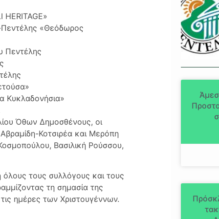
LI HERITAGE»
ν-Πεντέλης «Θεόδωρος
υ Πεντέλης
ς
τέλης
ετούσα»
Άμεσ
Τα Κυκλαδονήσια»
Προστα
.
σ
ίου Όθων Δημοσθένους, οι
 Αβραμίδη-Κοτσιρέα και Μερόπη
Κοσμοπούλου, Βασιλική Ρούσσου,
όλους τους συλλόγους και τους
ραμμίζοντας τη σημασία της
Πρόσκ
α τις ημέρες των Χριστουγέννων.
τακ