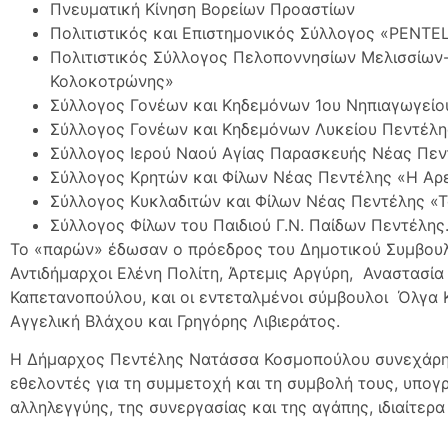
Πνευματική Κίνηση Βορείων Προαστίων
Πολιτιστικός και Επιστημονικός Σύλλογος «PENTE
Πολιτιστικός Σύλλογος Πελοποννησίων Μελισσίω
Κολοκοτρώνης»
Σύλλογος Γονέων και Κηδεμόνων 1ου Νηπιαγωγείο
Σύλλογος Γονέων και Κηδεμόνων Λυκείου Πεντέλη
Σύλλογος Ιερού Ναού Αγίας Παρασκευής Νέας Πεν
Σύλλογος Κρητών και Φίλων Νέας Πεντέλης «Η Αρ
Σύλλογος Κυκλαδιτών και Φίλων Νέας Πεντέλης «
Σύλλογος Φίλων του Παιδιού Γ.Ν. Παίδων Πεντέλης
Το «παρών» έδωσαν ο πρόεδρος του Δημοτικού Συμβουλ
Αντιδήμαρχοι Ελένη Πολίτη, Άρτεμις Αργύρη, Αναστασία
Καπετανοπούλου, και οι εντεταλμένοι σύμβουλοι Όλγα 
Αγγελική Βλάχου και Γρηγόρης Λιβιεράτος.
Η Δήμαρχος Πεντέλης Νατάσσα Κοσμοπούλου συνεχάρη 
εθελοντές για τη συμμετοχή και τη συμβολή τους, υπογ
αλληλεγγύης, της συνεργασίας και της αγάπης, ιδιαίτερ