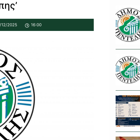
πης’
/12/2025
16:00