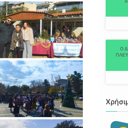
Δ
Ο 
ΠΛΕΥ
Χρήσι