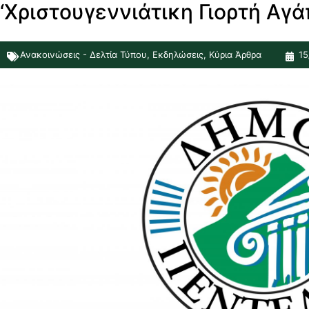
‘Χριστουγεννιάτικη Γιορτή Αγά
Ανακοινώσεις - Δελτία Τύπου
,
Εκδηλώσεις
,
Κύρια Άρθρα
15