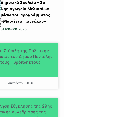
Δημοτικό Σχολείο – 3ο
Νηπιαγωγείο Μελισσίων
μέσω του προγράμματος
«Μαριέττα Γιαννάκου»
31 Ιουλίου 2026
η Στήριξη της Πολιτικής
σίας του Δήμου Πεντέλης
τους Πυρόπληκτους
5 Αυγούστου 2026
ληση Σύγκλησης της 29ης
τικής συνεδρίασης της