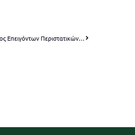
Επαναλειτουργία του Τμήματος Επειγόντων Περιστατικών της Ν.Μ. Αμαλία Φλέμιγκ