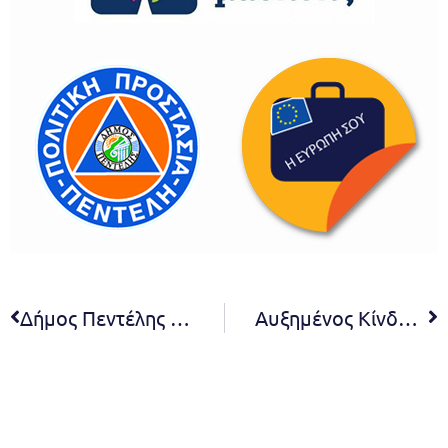
Δήμος Πεντέλης – Προληπτικά μέτρα κατά την Αντιπυρική Περίοδο 2025
Αυξημένος Κίνδυνος Πυρκαγιάς (κατηγορίας 5) και ισχύοντα μέτρα για 28 & 29/6