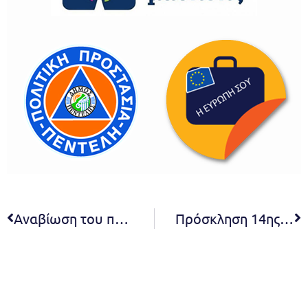
Αναβίωση του πατροπαράδοτου εθίμου ‘Κεσκέκι’ στα Μελίσσια προς τιμή του Αγ. Γεωργίου
Πρόσκληση 14ης/2025 τακτικής συνεδρίασης της Δημοτικής Επιτροπής