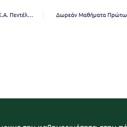
Φθινοπωρινή εκδήλωση του Οικοτροφείου Ψ.Κ.Α. Πεντέλης (ΕΠΑΨΥ)
Δωρεάν Μαθήματα Πρώτων