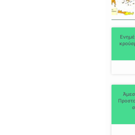
Ενημέ
κρούσμ
Άμεσ
Προστα
σ