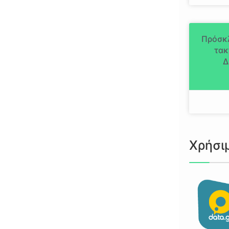
Πρόσκ
τακ
Δ
Χρήσι