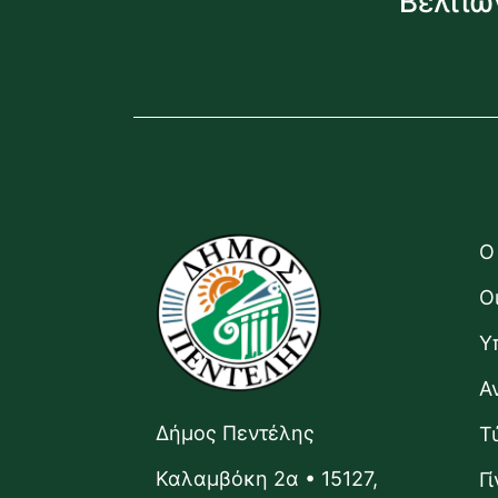
Βελτιώ
Ο
Ο
Υ
Α
Δήμος Πεντέλης
Τ
Καλαμβόκη 2α • 15127,
Γ