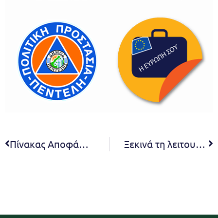
Πίνακας Αποφάσεων 28ης συνεδρίασης Οικονομικής Επιτροπής 2022
Ξεκινά τη λειτουργία του το Κέντρο Προληπτικής Ιατρικής του Δήμου Πεντέλης με πέντε ιατρικές ειδικότητες. Δήμητρα Κεχαγιά: Υλοποιούμε άλλη μια προεκλογική μας δέσμευση, είμαστε με πράξεις και έργα δίπλα στους συμπολίτες μας και τις ανάγκες τους