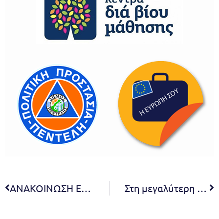
ΑΝΑΚΟΙΝΩΣΗ ΕΠΑΝΑΠΡΟΚΗΡΥΞΗ ΓΙΑ ΤΗΝ ΠΡΟΣΛΗΨΗ ΙΔΟΧ ΠΡΟΣΩΠΙΚΟΥ ΠΕΝΤΕ (5) ΑΤΟΜΩΝ ΓΙΑ ΤΗΝ ΚΑΛΥΨΗ ΤΩΝ ΑΝΑΓΚΩΝ ΠΥΡΑΣΦΑΛΕΙΑΣ ΔΗΜΟΥ ΠΕΝΤΕΛΗΣ
Στη μεγαλύτερη έκθεση για το περιβάλλον “Attica Green Expo” ο Δήμος Πεντέλης