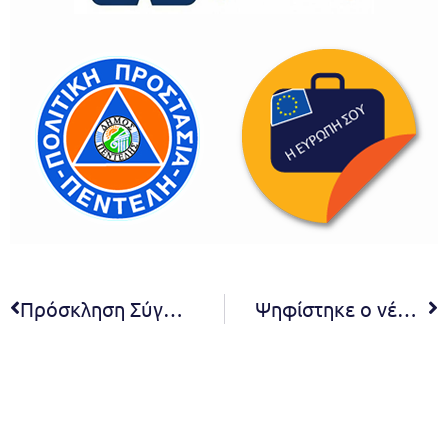
Πρόσκληση Σύγκλησης της 32ης κατεπείγουσας συνεδρίασης της Δημοτικής Επιτροπής.
Ψηφίστηκε ο νέος Οργανισμός Εσωτερικών Υπηρεσιών (ΟΕΥ) του Δήμου Πεντέλης