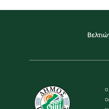
Βελτιώ
Ο
Ο