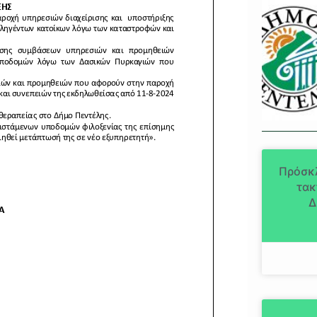
Πρόσκ
τακ
Δ