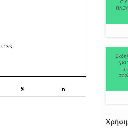
Ο 
ΠΛΕΥ
Εκδήλ
για
Τρ
σχο
Χρήσι