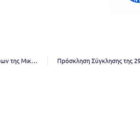
Εκδήλωση Μνήμης για τη Γενοκτονία των Ελλήνων της Μικράς Ασίας