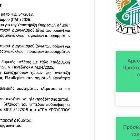
Άμεσ
Προστα
σ
Πρόσκ
τακ