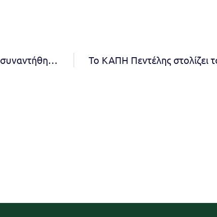
Η Δήμαρχος Πεντέλης Νατάσσα Κοσμοπούλου συναντήθηκε με εκπροσώπους αθλητικών συλλόγων της πόλης – Πρόταση για καθιέρωση της ετήσιας “Γιορτής του Αθλητή”