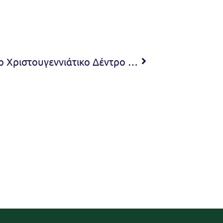
Το ΚΑΠΗ Πεντέλης στολίζει το Χριστουγεννιάτικο Δέντρο του!