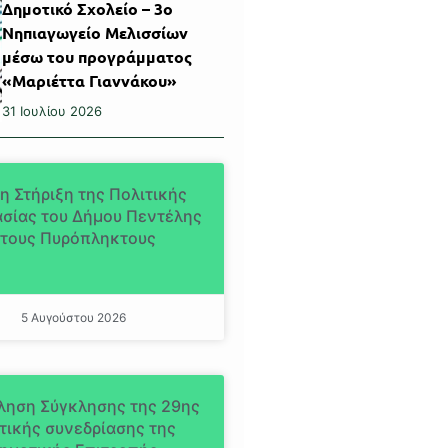
Δημοτικό Σχολείο – 3ο
Νηπιαγωγείο Μελισσίων
μέσω του προγράμματος
«Μαριέττα Γιαννάκου»
31 Ιουλίου 2026
η Στήριξη της Πολιτικής
σίας του Δήμου Πεντέλης
τους Πυρόπληκτους
5 Αυγούστου 2026
ληση Σύγκλησης της 29ης
τικής συνεδρίασης της