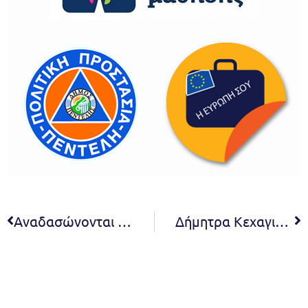
Αναδασώνονται οι καμένες εκτάσεις στο Πεντελικό. Δήμητρα Κεχαγιά: Βελτιώνουμε την ποιότητα ζωής των συμπολιτών μας και αναβαθμίζουμε το Πεντελικό μας
Δήμητρα Κεχαγιά: Πλήρης ενημέρωση με διαφάνεια και πνεύμα συνεργασίας. Υπεύθυνος για την οργάνωση της ενημέρωσης ο Γενικός Γραμματέας του Δήμου κ. Γ. Καρβουνάκης