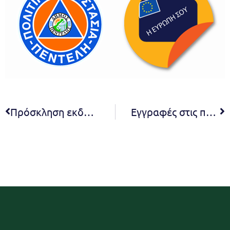
Πρόσκληση εκδήλωσης ενδιαφέροντος με τίτλο «Προμήθεια έτοιμου ψυχρού ασφαλτικού μίγματος του Δήμου Πεντέλης»
Εγγραφές στις παιδαγωγικές δομές του Δήμου Πεντέλης (Παιδικοί και Βρεφονηπιακοί Σταθμοί)